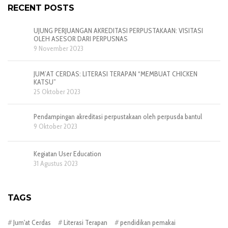
RECENT POSTS
UJUNG PERJUANGAN AKREDITASI PERPUSTAKAAN: VISITASI
OLEH ASESOR DARI PERPUSNAS
9 November 2023
JUM’AT CERDAS: LITERASI TERAPAN “MEMBUAT CHICKEN
KATSU”
25 Oktober 2023
Pendampingan akreditasi perpustakaan oleh perpusda bantul
9 Oktober 2023
Kegiatan User Education
31 Agustus 2023
TAGS
Jum'at Cerdas
Literasi Terapan
pendidikan pemakai