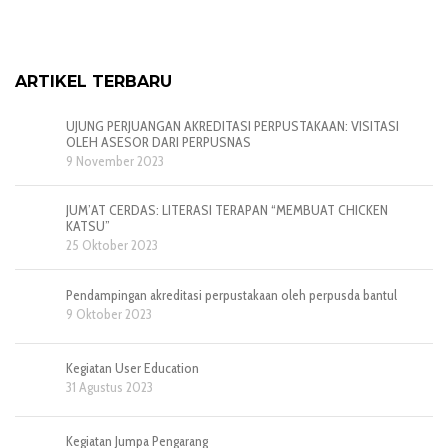
ARTIKEL TERBARU
UJUNG PERJUANGAN AKREDITASI PERPUSTAKAAN: VISITASI
OLEH ASESOR DARI PERPUSNAS
9 November 2023
JUM’AT CERDAS: LITERASI TERAPAN “MEMBUAT CHICKEN
KATSU”
25 Oktober 2023
Pendampingan akreditasi perpustakaan oleh perpusda bantul
9 Oktober 2023
Kegiatan User Education
31 Agustus 2023
Kegiatan Jumpa Pengarang